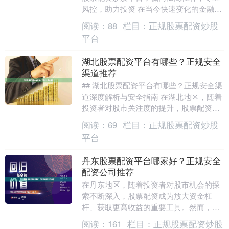
风控，助力投资 在当今快速变化的金融市
场中，期货交易以其高流动性和潜在的高
阅读：
88
栏目：
正规股票配资炒股
回报吸引了众....
平台
湖北股票配资平台有哪些？正规安全
渠道推荐
## 湖北股票配资平台有哪些？正规安全渠
道深度解析与安全指南 在湖北地区，随着
投资者对股市关注度的提升，股票配资成
为部分投资者放大交易规模的工具。然
阅读：
69
栏目：
正规股票配资炒股
而，面对市场....
平台
丹东股票配资平台哪家好？正规安全
配资公司推荐
在丹东地区，随着投资者对股市机会的探
索不断深入，股票配资成为放大资金杠
杆、获取更高收益的重要工具。然而，面
对市场上众多的配资平台，投资者最关心
阅读：
161
栏目：
正规股票配资炒股