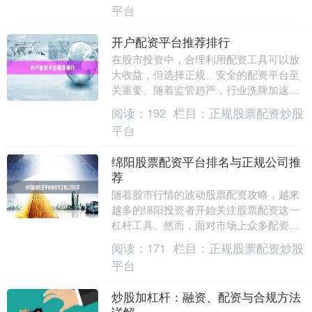
的问题往往是：“丹....
平台
开户配资平台推荐排行
在股市投资中，合理利用配资工具可以放
大收益，但选择正规、安全的配资平台至
关重要。随着监管趋严，行业洗牌加速，
投资者更需要一份**开户配资平台推荐排
阅读：
192
栏目：
正规股票配资炒股
行**作为参考....
平台
绵阳股票配资平台排名与正规公司推
荐
随着股市行情的波动股票配资攻略，越来
越多的绵阳投资者开始关注股票配资这一
杠杆工具。然而，面对市场上众多配资平
台，如何选择正规、安全的公司成为投资
阅读：
171
栏目：
正规股票配资炒股
者的首要问题。本....
平台
炒股加杠杆：融资、配资与合规方法
详解