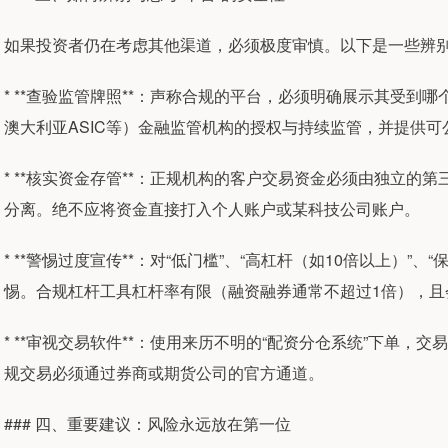
如果投资者仍在考虑其他渠道，必须极度审慎。以下是一些辨
* **查验监管牌照**：声称合规的平台，必须明确展示其受到哪
澳大利亚ASIC等）金融监管机构的授权与持续监管，并提供可公
* **核实资金存管**：正规机构的客户交易资金必须由独立
分离。绝不应将资金直接打入个人账户或某科技公司账户。
* **警惕过度宣传**：对“低门槛”、“高杠杆（如10倍以上）”
惕。合规杠杆工具杠杆率有限（融资融券通常不超过1倍），且
* **审视交易软件**：使用来历不明的“配资分仓系统”下单
规交易必须通过券商或期货公司的官方通道。
### 四、重要建议：风险永远放在第一位