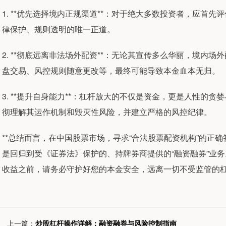
1. **优先选择境内正规渠道**：对于绝大多数投资者，应首先
律保护、规则透明的唯一正道。
2. **彻底远离非法场外配资**：无论其宣传多么华丽，境内
盘交易、风控规则随意更改等，最终可能导致本金血本无归。
3. **提升自身能力**：杠杆放大的不仅是资金，更是人性的
彻理解其运作机制和毁灭性风险，并建立严格的风控纪律。
**总结而言，在中国股票市场，寻求“合法股票配资机构”的正
是回归到受《证券法》保护的、持牌券商提供的“融资融券”业务
收益之前，请务必守护好您的本金安全，远离一切不受监管的
上一篇：
炒股杠杆操作详解：融资融券与风险控制指南